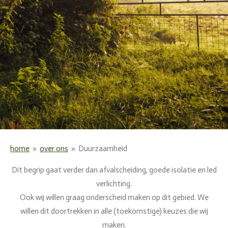
home
»
over ons
»
Duurzaamheid
Dit begrip gaat verder dan afvalscheiding, goede isolatie en led
verlichting.
Ook wij willen graag onderscheid maken op dit gebied. We
willen dit doortrekken in alle (toekomstige) keuzes die wij
maken.