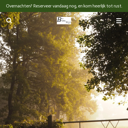
Overnachten? Reserveer vandaag nog, en kom heerlijk tot rust.
Ga
direct
naar
de
hoofdinhoud