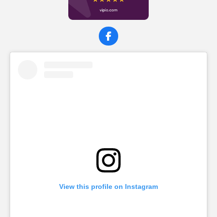
F
a
c
e
b
o
o
k
View this profile on Instagram