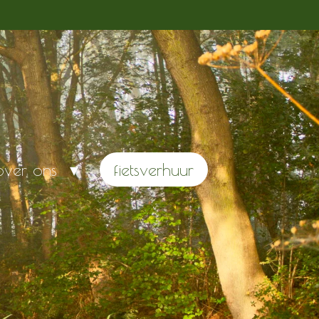
over ons
fietsverhuur