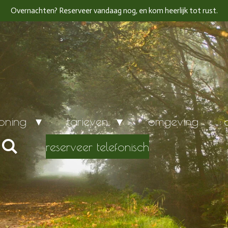
Overnachten? Reserveer vandaag nog, en kom heerlijk tot rust.
woning
tarieven
omgeving
reserveer telefonisch